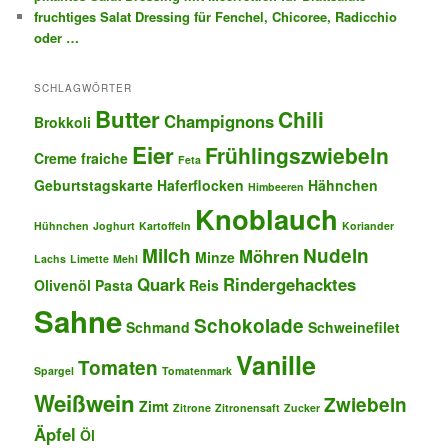
fruchtiges Salat Dressing für Fenchel, Chicoree, Radicchio
oder …
SCHLAGWÖRTER
Butter
Chili
Champignons
Brokkoli
Eier
Frühlingszwiebeln
Creme fraiche
Feta
Geburtstagskarte
Haferflocken
Hähnchen
Himbeeren
Knoblauch
Hühnchen
Joghurt
Kartoffeln
Koriander
Milch
Nudeln
Möhren
Minze
Lachs
Limette
Mehl
Quark
Rindergehacktes
Olivenöl
Pasta
Reis
Sahne
Schokolade
Schmand
Schweinefilet
Vanille
Tomaten
Spargel
Tomatenmark
Weißwein
Zwiebeln
Zimt
Zitrone
Zitronensaft
Zucker
Äpfel
Öl