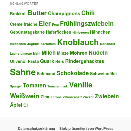
SCHLAGWÖRTER
Butter
Chili
Champignons
Brokkoli
Eier
Frühlingszwiebeln
Creme fraiche
Feta
Geburtstagskarte
Haferflocken
Hähnchen
Himbeeren
Knoblauch
Hühnchen
Joghurt
Kartoffeln
Koriander
Milch
Nudeln
Möhren
Minze
Lachs
Limette
Mehl
Quark
Rindergehacktes
Olivenöl
Pasta
Reis
Sahne
Schokolade
Schmand
Schweinefilet
Vanille
Tomaten
Spargel
Tomatenmark
Weißwein
Zwiebeln
Zimt
Zitrone
Zitronensaft
Zucker
Äpfel
Öl
Datenschutzerklärung
Stolz präsentiert von WordPress