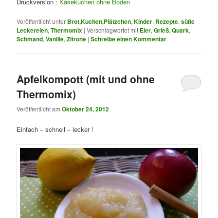
Druckversion :
Käsekuchen ohne Boden
Veröffentlicht unter
Brot,Kuchen,Plätzchen
,
Kinder
,
Rezepte
,
süße
Leckereien
,
Thermomix
|
Verschlagwortet mit
Eier
,
Grieß
,
Quark
,
Schmand
,
Vanille
,
Zitrone
|
Schreibe einen Kommentar
Apfelkompott (mit und ohne
Thermomix)
Veröffentlicht am
Oktober 24, 2012
Einfach – schnell – lecker !