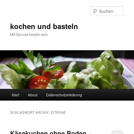
Zum
Zum
primären
sekundären
Such
Inhalt
Inhalt
springen
springen
kochen und basteln
Mit Genuss kreativ sein
Hauptmenü
Start
About
Datenschutzerklärung
SCHLAGWORT-ARCHIV:
ZITRONE
Käsekuchen ohne Boden –