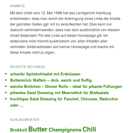
HINWEIS
Mit dem Urteil vom 12. Mai 1998 hat das Landgericht Hamburg
entschieden, dass man durch die Anbringung eines Links die Inhalte
der gelinkten Seiten ggf. mit zu verantworten hat. Dies kann nur
dadurch verhindert werden, dass man sich ausdrücklich von diesem
Inhalt distanziert. Für alle Links auf dieser Homepage gilt: Ich
distanziere mich hiermit ausdrücklich von allen Inhalten aller
verlinkten Seitenadressen auf meiner Homepage und mache mir
diese Inhalte nicht zu eigen.
NEUESTE BEITRÄGE
scharfer Spitzkohlsalat mit Erdnüssen
Buttermilch Waffeln – dick, weich und fluffig
weiche Brötchen – Dinner Rolls – ideal für pikante Füllungen
pikantes Salat Dressing mit Meerrettich für Blattsalate
fruchtiges Salat Dressing für Fenchel, Chicoree, Radicchio
oder …
SCHLAGWÖRTER
Butter
Chili
Champignons
Brokkoli