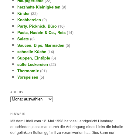
Hauptgerichte
(22)
herzhafte Kleinigkeiten
(9)
Kinder
(22)
Knabbereien
(2)
Party, Picknick, Büro
(16)
Pasta, Nudeln & Co., Reis
(14)
Salate
(8)
Saucen, Dips, Marinaden
(5)
schnelle Küche
(14)
Suppen, Eintöpfe
(6)
süße Leckereien
(22)
Thermomix
(21)
Vorspeisen
(5)
ARCHIV
Archiv
HINWEIS
Mit dem Urteil vom 12. Mai 1998 hat das Landgericht Hamburg
entschieden, dass man durch die Anbringung eines Links die Inhalte
der gelinkten Seiten ggf. mit zu verantworten hat. Dies kann nur