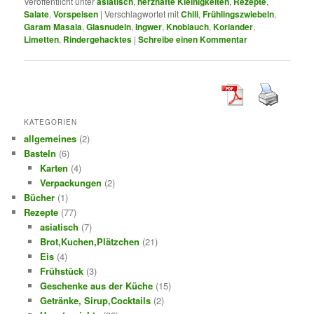
Veröffentlicht unter
asiatisch
,
herzhafte Kleinigkeiten
,
Rezepte
,
Salate
,
Vorspeisen
|
Verschlagwortet mit
Chili
,
Frühlingszwiebeln
,
Garam Masala
,
Glasnudeln
,
Ingwer
,
Knoblauch
,
Koriander
,
Limetten
,
Rindergehacktes
|
Schreibe einen Kommentar
KATEGORIEN
allgemeines
(2)
Basteln
(6)
Karten
(4)
Verpackungen
(2)
Bücher
(1)
Rezepte
(77)
asiatisch
(7)
Brot,Kuchen,Plätzchen
(21)
Eis
(4)
Frühstück
(3)
Geschenke aus der Küche
(15)
Getränke, Sirup,Cocktails
(2)