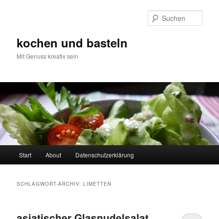
Zum
Zum
primären
sekundären
Such
Inhalt
Inhalt
springen
springen
kochen und basteln
Mit Genuss kreativ sein
Hauptmenü
Start
About
Datenschutzerklärung
SCHLAGWORT-ARCHIV:
LIMETTEN
asiatischer Glasnudelsalat