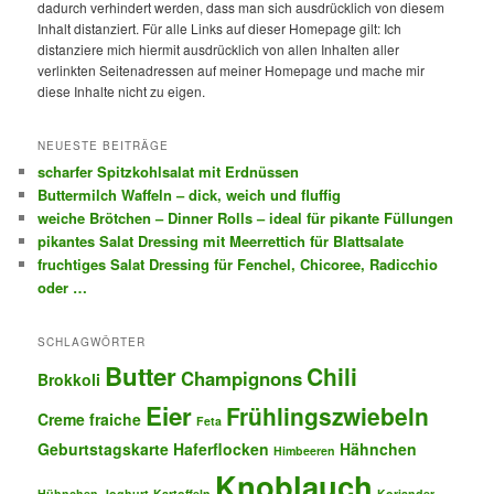
dadurch verhindert werden, dass man sich ausdrücklich von diesem
Inhalt distanziert. Für alle Links auf dieser Homepage gilt: Ich
distanziere mich hiermit ausdrücklich von allen Inhalten aller
verlinkten Seitenadressen auf meiner Homepage und mache mir
diese Inhalte nicht zu eigen.
NEUESTE BEITRÄGE
scharfer Spitzkohlsalat mit Erdnüssen
Buttermilch Waffeln – dick, weich und fluffig
weiche Brötchen – Dinner Rolls – ideal für pikante Füllungen
pikantes Salat Dressing mit Meerrettich für Blattsalate
fruchtiges Salat Dressing für Fenchel, Chicoree, Radicchio
oder …
SCHLAGWÖRTER
Butter
Chili
Champignons
Brokkoli
Eier
Frühlingszwiebeln
Creme fraiche
Feta
Geburtstagskarte
Haferflocken
Hähnchen
Himbeeren
Knoblauch
Hühnchen
Joghurt
Kartoffeln
Koriander