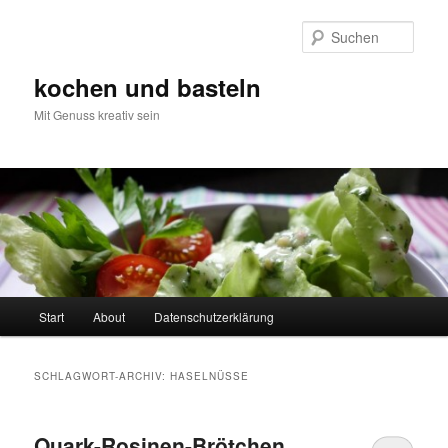
Zum
Zum
primären
sekundären
Such
Inhalt
Inhalt
springen
springen
kochen und basteln
Mit Genuss kreativ sein
Hauptmenü
Start
About
Datenschutzerklärung
SCHLAGWORT-ARCHIV:
HASELNÜSSE
Quark-Rosinen-Brötchen