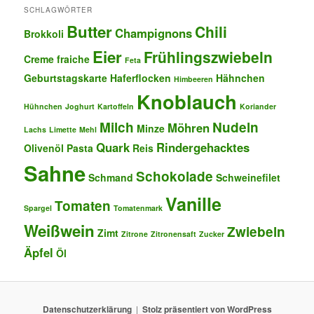
SCHLAGWÖRTER
Butter
Chili
Champignons
Brokkoli
Eier
Frühlingszwiebeln
Creme fraiche
Feta
Geburtstagskarte
Haferflocken
Hähnchen
Himbeeren
Knoblauch
Hühnchen
Joghurt
Kartoffeln
Koriander
Milch
Nudeln
Möhren
Minze
Lachs
Limette
Mehl
Quark
Rindergehacktes
Olivenöl
Pasta
Reis
Sahne
Schokolade
Schmand
Schweinefilet
Vanille
Tomaten
Spargel
Tomatenmark
Weißwein
Zwiebeln
Zimt
Zitrone
Zitronensaft
Zucker
Äpfel
Öl
Datenschutzerklärung
Stolz präsentiert von WordPress