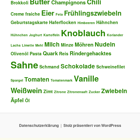
Butter
Chili
Champignons
Brokkoli
Eier
Frühlingszwiebeln
Creme fraiche
Feta
Geburtstagskarte
Haferflocken
Hähnchen
Himbeeren
Knoblauch
Hühnchen
Joghurt
Kartoffeln
Koriander
Milch
Nudeln
Möhren
Minze
Lachs
Limette
Mehl
Quark
Rindergehacktes
Olivenöl
Pasta
Reis
Sahne
Schokolade
Schmand
Schweinefilet
Vanille
Tomaten
Spargel
Tomatenmark
Weißwein
Zwiebeln
Zimt
Zitrone
Zitronensaft
Zucker
Äpfel
Öl
Datenschutzerklärung
Stolz präsentiert von WordPress