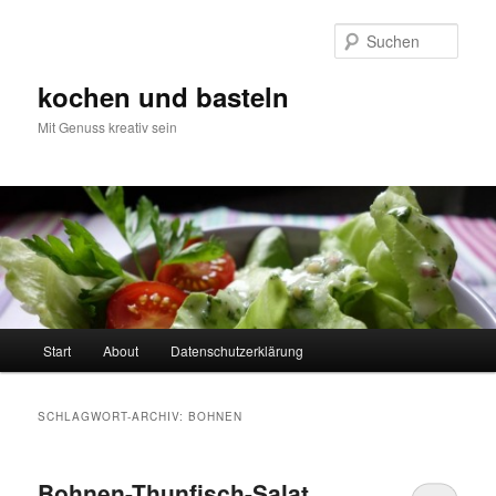
Zum
Zum
primären
sekundären
Such
Inhalt
Inhalt
springen
springen
kochen und basteln
Mit Genuss kreativ sein
Hauptmenü
Start
About
Datenschutzerklärung
SCHLAGWORT-ARCHIV:
BOHNEN
Bohnen-Thunfisch-Salat