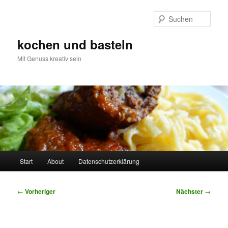
Zum
primären
Such
Inhalt
springen
kochen und basteln
Mit Genuss kreativ sein
Hauptmenü
Start
About
Datenschutzerklärung
Beitragsnavigation
←
Vorheriger
Nächster
→