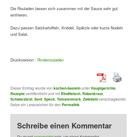
Die Rouladen lassen sich zusammen mit der Sauce sehr gut
einfrieren.
Dazu passen Salzkartoffeln, Knödel, Spätzle oder kurze Nudeln
und Salat.
Druckversion :
Rinderrouladen
Dieser Eintrag wurde von
kochen-basteln
unter
Hauptgerichte
,
Rezepte
veröffentlicht und mit
Rindfleisch
,
Rübenkraut
,
Schwarzbrot
,
Senf
,
Speck
,
Tomatenmark
,
Zwiebeln
verschlagwortet.
Setze ein Lesezeichen für den
Permalink
.
Schreibe einen Kommentar
Du musst
angemeldet
sein, um einen Kommentar