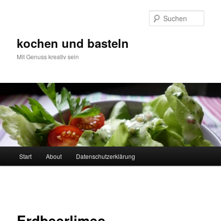
Zum
primären
Such
Inhalt
springen
kochen und basteln
Mit Genuss kreativ sein
Hauptmenü
Start
About
Datenschutzerklärung
Bilder-
Navigation
Erdbeerlimes